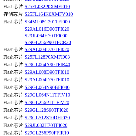
Flash芯片
S25FL032P0XMFI010
存储芯片
S25FL164K0XMFV010
Flash芯片
S34ML08G201TFI000
S29AL016D90TFI020
S29JL064H70TFI000
S29GL256P90TFCR20
Flash芯片
S29AL004D70TFI020
Flash芯片
S25FL128P0XMFI003
Flash芯片
S29GL064A90TFIR40
Flash芯片
S29AL008D90TFI010
Flash芯片
S29AL004D70TFI010
Flash芯片
S29GL064N90BFI040
Flash芯片
S29GL064N11TFIV10
Flash芯片
S29GL256P11TFIV20
Flash芯片
S29GL128S90TFI020
Flash芯片
S29GL512S10DHI020
Flash芯片
S29JL032H70TFI020
Flash芯片
S29GL256P90FFIR10