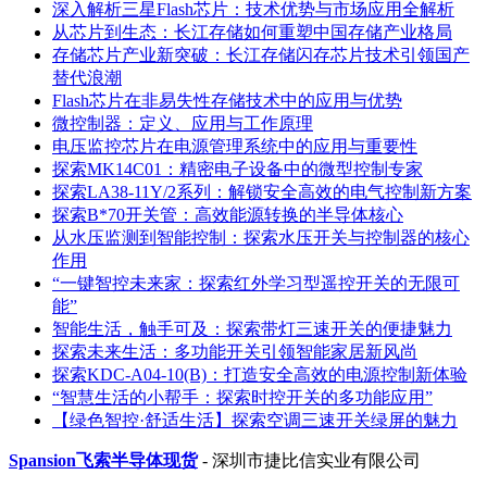
深入解析三星Flash芯片：技术优势与市场应用全解析
从芯片到生态：长江存储如何重塑中国存储产业格局
存储芯片产业新突破：长江存储闪存芯片技术引领国产
替代浪潮
Flash芯片在非易失性存储技术中的应用与优势
微控制器：定义、应用与工作原理
电压监控芯片在电源管理系统中的应用与重要性
探索MK14C01：精密电子设备中的微型控制专家
探索LA38-11Y/2系列：解锁安全高效的电气控制新方案
探索B*70开关管：高效能源转换的半导体核心
从水压监测到智能控制：探索水压开关与控制器的核心
作用
“一键智控未来家：探索红外学习型遥控开关的无限可
能”
智能生活，触手可及：探索带灯三速开关的便捷魅力
探索未来生活：多功能开关引领智能家居新风尚
探索KDC-A04-10(B)：打造安全高效的电源控制新体验
“智慧生活的小帮手：探索时控开关的多功能应用”
【绿色智控·舒适生活】探索空调三速开关绿屏的魅力
Spansion飞索半导体现货
- 深圳市捷比信实业有限公司